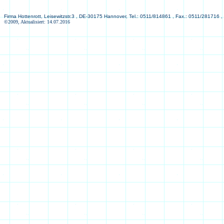
Firma Hottenrott, Leisewitzstr.3 , DE-30175 Hannover, Tel.: 0511/814861 , Fax.: 0511/281716 ,
©2009, Aktualisiert: 14.07.2016