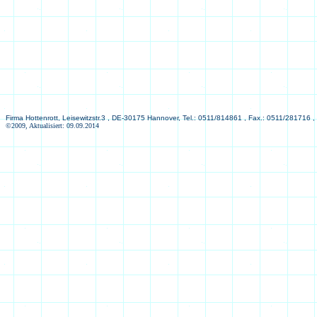
Firma Hottenrott, Leisewitzstr.3 , DE-30175 Hannover, Tel.: 0511/814861 , Fax.: 0511/281716 ,
©2009, Aktualisiert: 09.09.2014